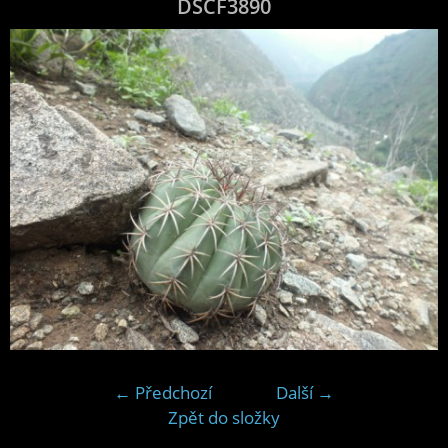
DSCF3890
← Předchozí
Další →
Zpět do složky