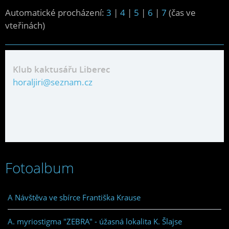
Automatické procházení:
3
|
4
|
5
|
6
|
7
(čas ve
vteřinách)
Klub kaktusářu Liberec
horaljiri@seznam.cz
Fotoalbum
A Návštěva ve sbírce Františka Krause
A. myriostigma "ZEBRA" - úžasná lokalita K. Šlajse