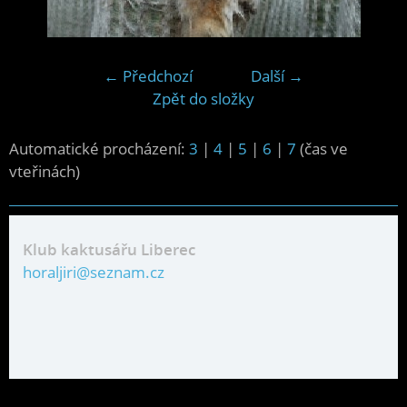
← Předchozí
Další →
Zpět do složky
Automatické procházení:
3
|
4
|
5
|
6
|
7
(čas ve
vteřinách)
Klub kaktusářu Liberec
horaljiri@seznam.cz