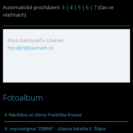
Automatické procházení:
3
|
4
|
5
|
6
|
7
(čas ve
vteřinách)
Klub kaktusářu Liberec
horaljiri@seznam.cz
Fotoalbum
A Návštěva ve sbírce Františka Krause
A. myriostigma "ZEBRA" - úžasná lokalita K. Šlajse