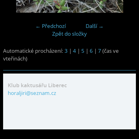
← Předchozí
Další →
Zpět do složky
Automatické procházení:
3
|
4
|
5
|
6
|
7
(čas ve
vteřinách)
Klub kaktusářu Liberec
horaljiri@seznam.cz