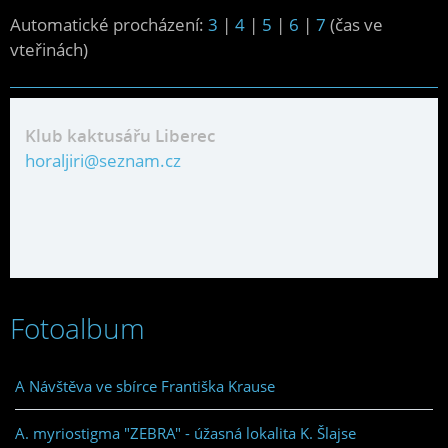
Automatické procházení:
3
|
4
|
5
|
6
|
7
(čas ve
vteřinách)
Klub kaktusářu Liberec
horaljiri@seznam.cz
Fotoalbum
A Návštěva ve sbírce Františka Krause
A. myriostigma "ZEBRA" - úžasná lokalita K. Šlajse