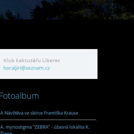
Klub kaktusářu Liberec
horaljiri@seznam.cz
Fotoalbum
A Návštěva ve sbírce Františka Krause
A. myriostigma "ZEBRA" - úžasná lokalita K.
Šlajse