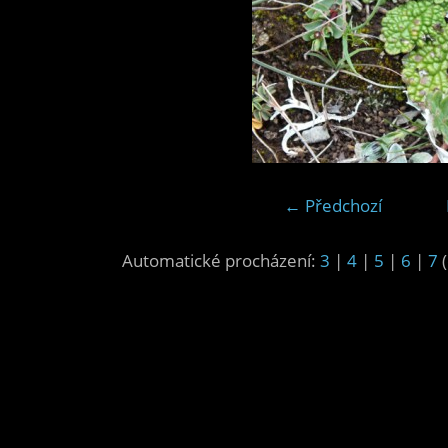
← Předchozí
Automatické procházení:
3
|
4
|
5
|
6
|
7
(