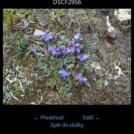
DSCF2956
← Předchozí
Další →
Zpět do složky