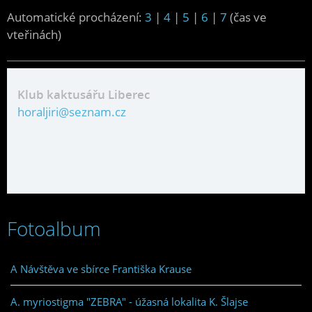
Automatické procházení:
3
|
4
|
5
|
6
|
7
(čas ve
vteřinách)
Klub kaktusářu Liberec
horaljiri@seznam.cz
Fotoalbum
A Návštěva ve sbírce Františka Krause
A. myriostigma "ZEBRA" - úžasná lokalita K. Šlajse