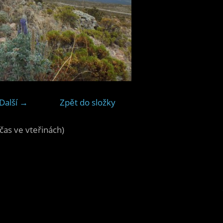
Další →
Zpět do složky
čas ve vteřinách)