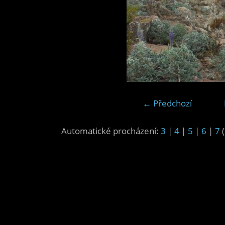
← Předchozí
Automatické procházení:
3
|
4
|
5
|
6
|
7
(