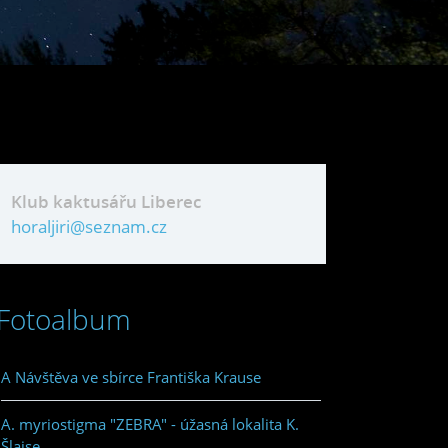
Klub kaktusářu Liberec
horaljiri@seznam.cz
Fotoalbum
A Návštěva ve sbírce Františka Krause
A. myriostigma "ZEBRA" - úžasná lokalita K.
Šlajse