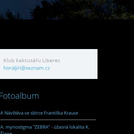
Klub kaktusářu Liberec
horaljiri@seznam.cz
Fotoalbum
A Návštěva ve sbírce Františka Krause
A. myriostigma "ZEBRA" - úžasná lokalita K.
Šlajse