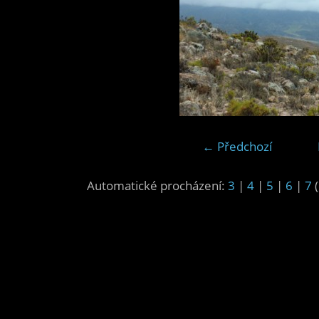
← Předchozí
Automatické procházení:
3
|
4
|
5
|
6
|
7
(