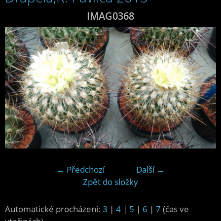
IMAG0368
← Předchozí
Další →
Zpět do složky
Automatické procházení:
3
|
4
|
5
|
6
|
7
(čas ve