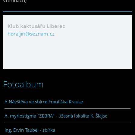
vteřinách)
Klub kaktusářu Liberec
horaljiri@seznam.cz
Fotoalbum
A Návštěva ve sbírce Františka Krause
A. myriostigma "ZEBRA" - úžasná lokalita K. Šlajse
Ing. Ervín Taübel - sbírka