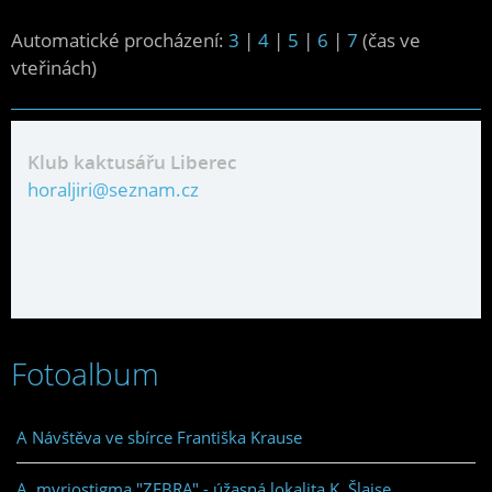
Automatické procházení:
3
|
4
|
5
|
6
|
7
(čas ve
vteřinách)
Klub kaktusářu Liberec
horaljiri@seznam.cz
Fotoalbum
A Návštěva ve sbírce Františka Krause
A. myriostigma "ZEBRA" - úžasná lokalita K. Šlajse