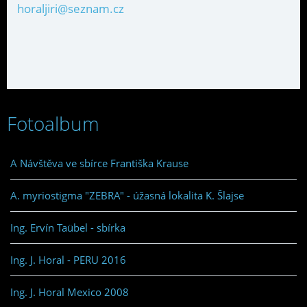
horaljiri@seznam.cz
Fotoalbum
A Návštěva ve sbírce Františka Krause
A. myriostigma "ZEBRA" - úžasná lokalita K. Šlajse
Ing. Ervín Taübel - sbírka
Ing. J. Horal - PERU 2016
Ing. J. Horal Mexico 2008