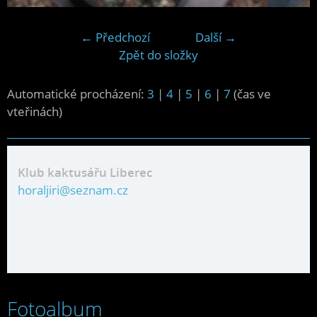
← Předchozí
Další →
Zpět do složky
Automatické procházení:
3
|
4
|
5
|
6
|
7
(čas ve
vteřinách)
Klub kaktusářu Liberec
horaljiri@seznam.cz
Fotoalbum