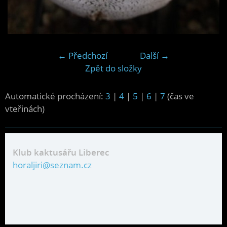
← Předchozí
Další →
Zpět do složky
Automatické procházení:
3
|
4
|
5
|
6
|
7
(čas ve
vteřinách)
Klub kaktusářu Liberec
horaljiri@seznam.cz