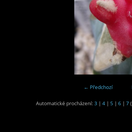
← Předchozí
Automatické procházení:
3
|
4
|
5
|
6
|
7
(