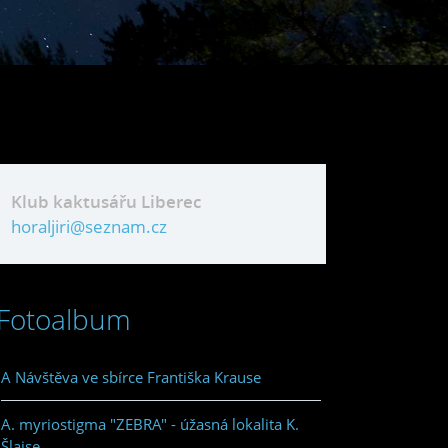
Klub kaktusářu Liberec
horaljiri@seznam.cz
Fotoalbum
A Návštěva ve sbírce Františka Krause
A. myriostigma "ZEBRA" - úžasná lokalita K.
Šlajse