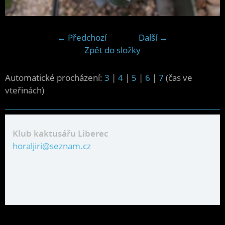
← Předchozí
Další →
Zpět do složky
Automatické procházení:
3
|
4
|
5
|
6
|
7
(čas ve
vteřinách)
Klub kaktusářu Liberec
horaljiri@seznam.cz