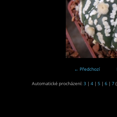
← Předchozí
Automatické procházení:
3
|
4
|
5
|
6
|
7
(