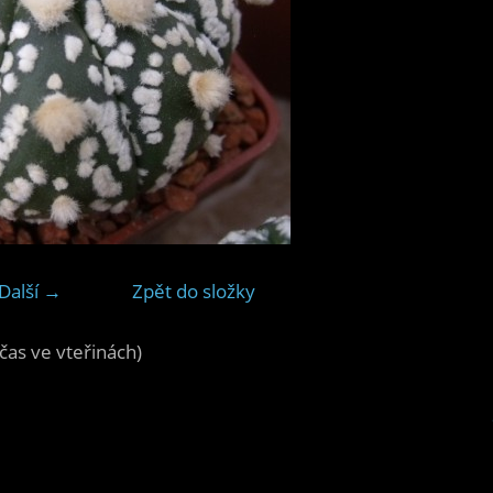
Další →
Zpět do složky
čas ve vteřinách)