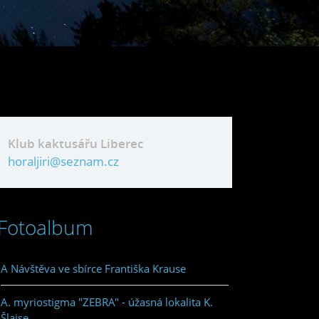
Klub kaktusářu Liberec
horaljiri@seznam.cz
Fotoalbum
A Návštěva ve sbírce Františka Krause
A. myriostigma "ZEBRA" - úžasná lokalita K.
Šlajse