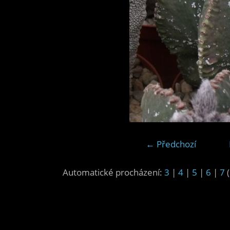
← Předchozí
Automatické procházení:
3
|
4
|
5
|
6
|
7
(