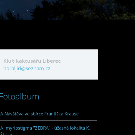
Klub kaktusářu Liberec
horaljiri@seznam.cz
Fotoalbum
A Návštěva ve sbírce Františka Krause
A. myriostigma "ZEBRA" - úžasná lokalita K.
Šlajse