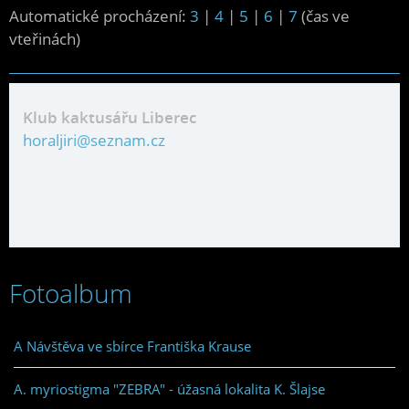
Automatické procházení:
3
|
4
|
5
|
6
|
7
(čas ve
vteřinách)
Klub kaktusářu Liberec
horaljiri@seznam.cz
Fotoalbum
A Návštěva ve sbírce Františka Krause
A. myriostigma "ZEBRA" - úžasná lokalita K. Šlajse