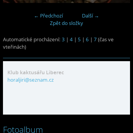
← Předchozí
Další →
Zpět do složky
Automatické procházení:
3
|
4
|
5
|
6
|
7
(čas ve
vteřinách)
Klub kaktusářu Liberec
horaljiri@seznam.cz
Fotoalbum