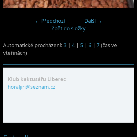
← Předchozí
Další →
Zpět do složky
Automatické procházení:
3
|
4
|
5
|
6
|
7
(čas ve
vteřinách)
Klub kaktusářu Liberec
horaljiri@seznam.cz