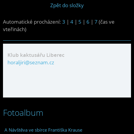
Zpět do složky
Automatické procházení:
3
|
4
|
5
|
6
|
7
(čas ve
vteřinách)
Klub kaktusářu Liberec
horaljiri@seznam.cz
Fotoalbum
A Návštěva ve sbírce Františka Krause