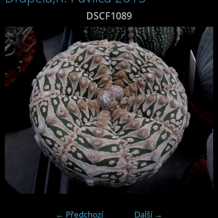
DSCF1089
← Předchozí
Další →