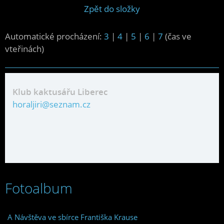
Zpět do složky
Automatické procházení:
3
|
4
|
5
|
6
|
7
(čas ve
vteřinách)
Klub kaktusářu Liberec
horaljiri@seznam.cz
Fotoalbum
A Návštěva ve sbírce Františka Krause