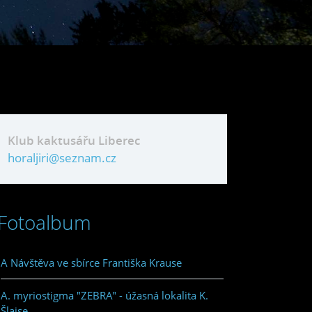
Klub kaktusářu Liberec
horaljiri@seznam.cz
Fotoalbum
A Návštěva ve sbírce Františka Krause
A. myriostigma "ZEBRA" - úžasná lokalita K.
Šlajse