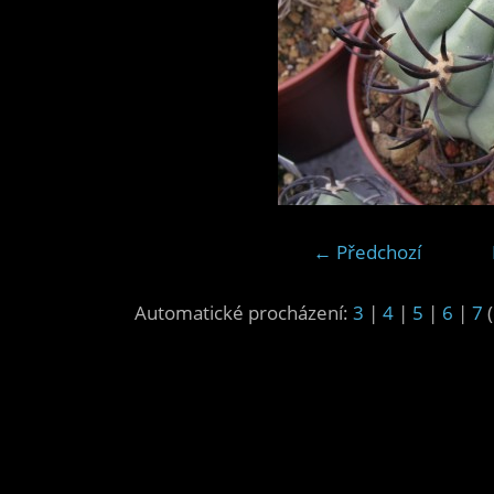
← Předchozí
Automatické procházení:
3
|
4
|
5
|
6
|
7
(