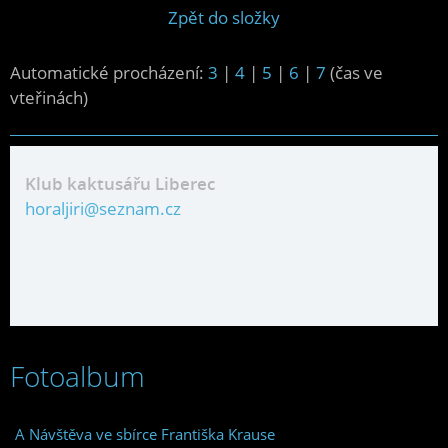
Zpět do složky
Automatické procházení:
3
|
4
|
5
|
6
|
7
(čas ve
vteřinách)
Klub kaktusářu Liberec
horaljiri@seznam.cz
Fotoalbum
A Návštěva ve sbírce Františka Krause