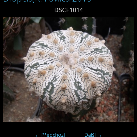
DSCF1014
← Předchozí
Další →