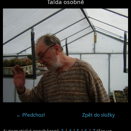
Ťalda osobně
← Předchozí
Zpět do složky
Automatické procházení:
3
|
4
|
5
|
6
|
7
(čas ve