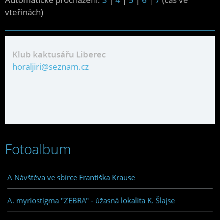
vteřinách)
Klub kaktusářu Liberec
horaljiri@seznam.cz
Fotoalbum
A Návštěva ve sbírce Františka Krause
A. myriostigma "ZEBRA" - úžasná lokalita K. Šlajse