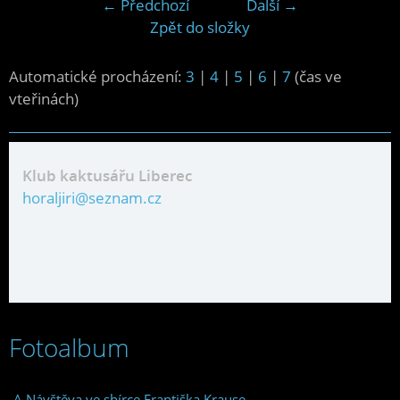
← Předchozí
Další →
Zpět do složky
Automatické procházení:
3
|
4
|
5
|
6
|
7
(čas ve
vteřinách)
Klub kaktusářu Liberec
horaljiri@seznam.cz
Fotoalbum
A Návštěva ve sbírce Františka Krause