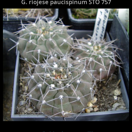
G. riojese paucispinum STO 757