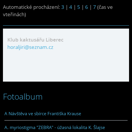
Automatické procházení:
3
|
4
|
5
|
6
|
7
(čas ve
vteřinách)
Klub kaktusářu Liberec
horaljiri@seznam.cz
Fotoalbum
A Návštěva ve sbírce Františka Krause
A. myriostigma "ZEBRA" - úžasná lokalita K. Šlajse