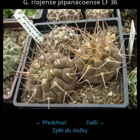
G. riojense pipanacoense LF 36
← Předchozí
Další →
Zpět do složky