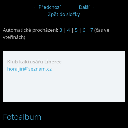
← Předchozí
Další →
Zpět do složky
Automatické procházení:
3
|
4
|
5
|
6
|
7
(čas ve
vteřinách)
Klub kaktusářu Liberec
horaljiri@seznam.cz
Fotoalbum