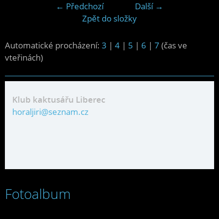
← Předchozí
Další →
Zpět do složky
Automatické procházení:
3
|
4
|
5
|
6
|
7
(čas ve
vteřinách)
Klub kaktusářu Liberec
horaljiri@seznam.cz
Fotoalbum