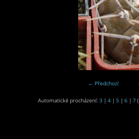
← Předchozí
Automatické procházení:
3
|
4
|
5
|
6
|
7
(