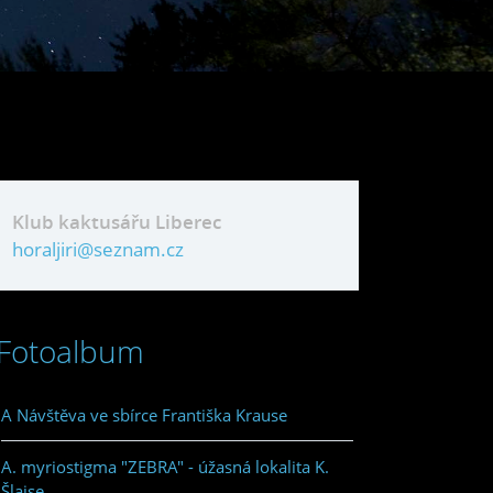
Klub kaktusářu Liberec
horaljiri@seznam.cz
Fotoalbum
A Návštěva ve sbírce Františka Krause
A. myriostigma "ZEBRA" - úžasná lokalita K.
Šlajse