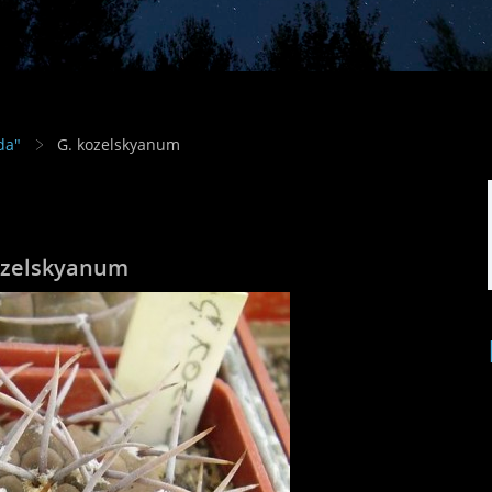
da"
G. kozelskyanum
ozelskyanum