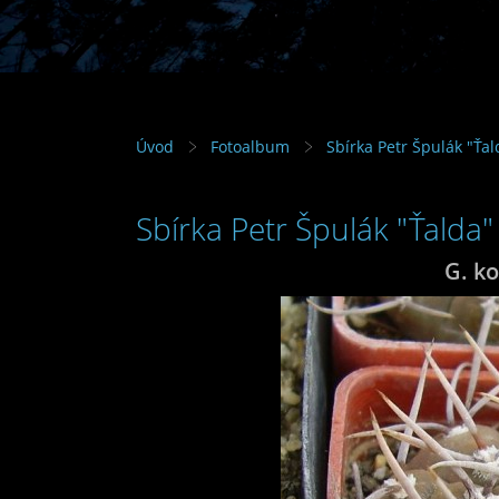
Úvod
Fotoalbum
Sbírka Petr Špulák "Ťal
Sbírka Petr Špulák "Ťalda"
G. k