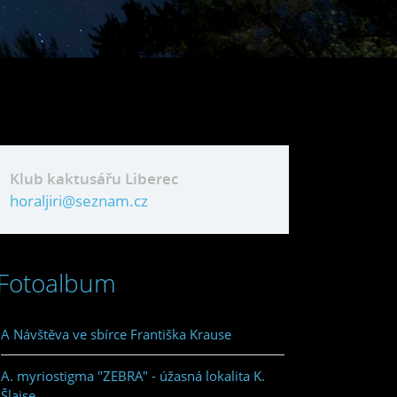
Klub kaktusářu Liberec
horaljiri@seznam.cz
Fotoalbum
A Návštěva ve sbírce Františka Krause
A. myriostigma "ZEBRA" - úžasná lokalita K.
Šlajse