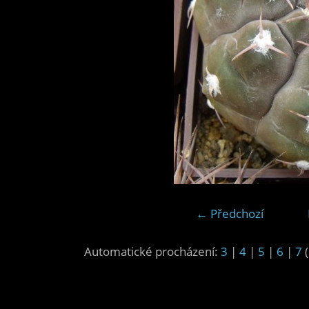
← Předchozí
Automatické procházení:
3
|
4
|
5
|
6
|
7
(