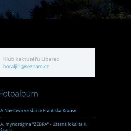
Klub kaktusářu Liberec
horaljiri@seznam.cz
Fotoalbum
A Návštěva ve sbírce Františka Krause
A. myriostigma "ZEBRA" - úžasná lokalita K.
Šlajse