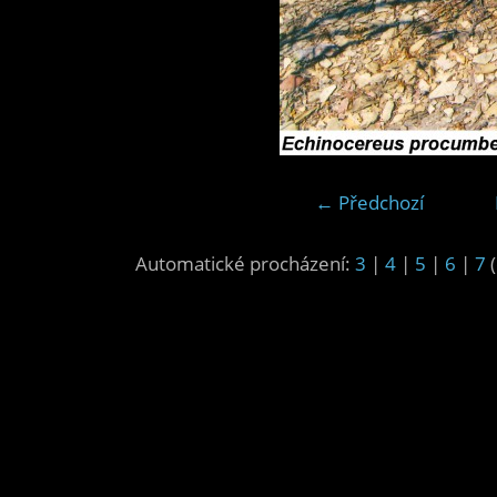
← Předchozí
Automatické procházení:
3
|
4
|
5
|
6
|
7
(