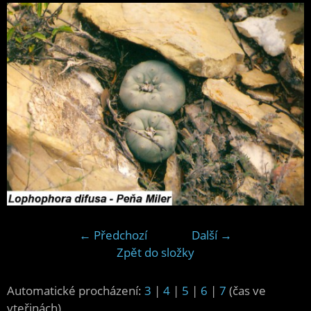
← Předchozí
Další →
Zpět do složky
Automatické procházení:
3
|
4
|
5
|
6
|
7
(čas ve
vteřinách)