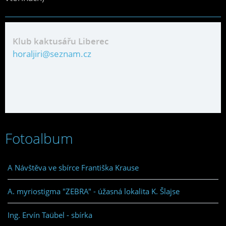
Klub kaktusářu Liberec
horaljiri@seznam.cz
Fotoalbum
A Návštěva ve sbírce Františka Krause
A. myriostigma "ZEBRA" - úžasná lokalita K. Šlajse
Ing. Ervín Taübel - sbírka