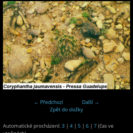
← Předchozí
Další →
Zpět do složky
Automatické procházení:
3
|
4
|
5
|
6
|
7
(čas ve