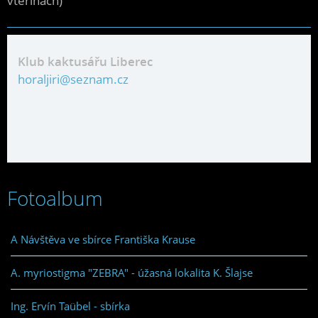
vteřinách)
Klub kaktusářu Liberec
horaljiri@seznam.cz
Fotoalbum
A Návštěva ve sbírce Františka Krause
A. myriostigma "ZEBRA" - úžasná lokalita K. Šlajse
Ing. Ervín Taübel - sbírka