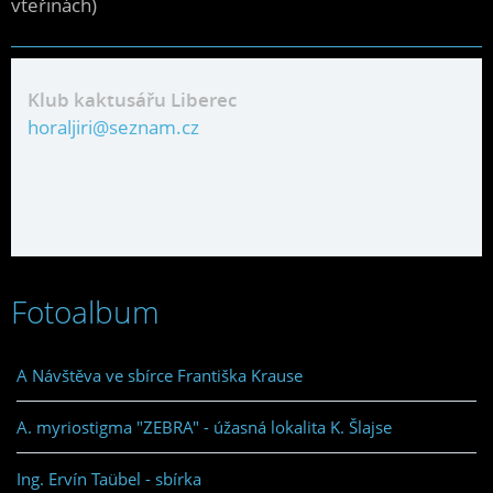
vteřinách)
Klub kaktusářu Liberec
horaljiri@seznam.cz
Fotoalbum
A Návštěva ve sbírce Františka Krause
A. myriostigma "ZEBRA" - úžasná lokalita K. Šlajse
Ing. Ervín Taübel - sbírka