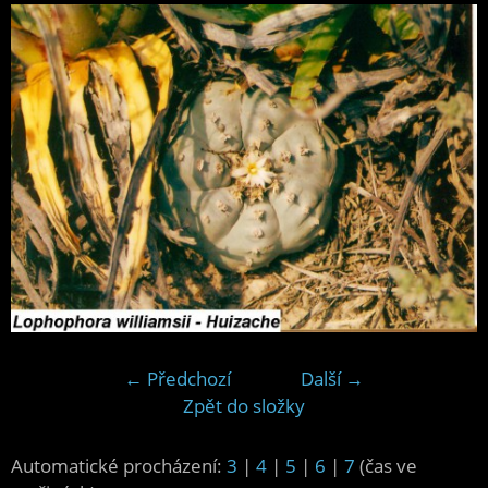
← Předchozí
Další →
Zpět do složky
Automatické procházení:
3
|
4
|
5
|
6
|
7
(čas ve