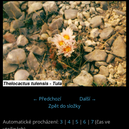
← Předchozí
Další →
Zpět do složky
Automatické procházení:
3
|
4
|
5
|
6
|
7
(čas ve
vteřinách)