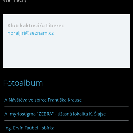
Klub kaktusářu Liberec
horaljiri@seznam.cz
Fotoalbum
A Návštěva ve sbírce Františka Krause
A. myriostigma "ZEBRA" - úžasná lokalita K. Šlajse
Ing. Ervín Taübel - sbírka