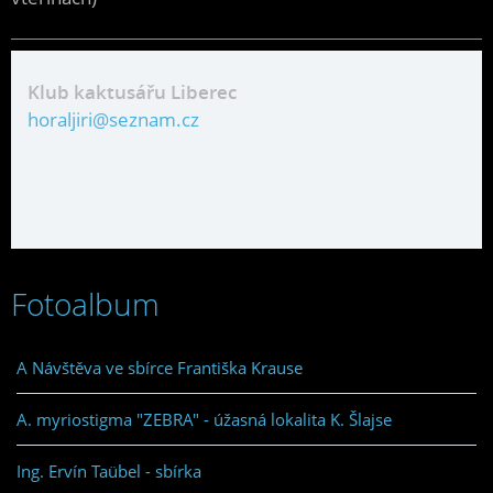
Klub kaktusářu Liberec
horaljiri@seznam.cz
Fotoalbum
A Návštěva ve sbírce Františka Krause
A. myriostigma "ZEBRA" - úžasná lokalita K. Šlajse
Ing. Ervín Taübel - sbírka