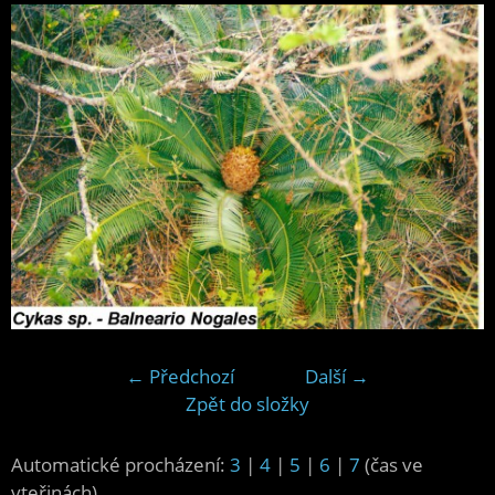
← Předchozí
Další →
Zpět do složky
Automatické procházení:
3
|
4
|
5
|
6
|
7
(čas ve
vteřinách)