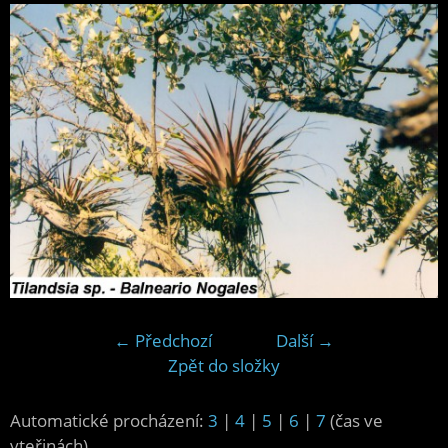
← Předchozí
Další →
Zpět do složky
Automatické procházení:
3
|
4
|
5
|
6
|
7
(čas ve
vteřinách)