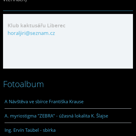
Klub kaktusářu Liberec
horaljiri@seznam.cz
Fotoalbum
A Návštěva ve sbírce Františka Krause
A. myriostigma "ZEBRA" - úžasná lokalita K. Šlajse
Ing. Ervín Taübel - sbírka