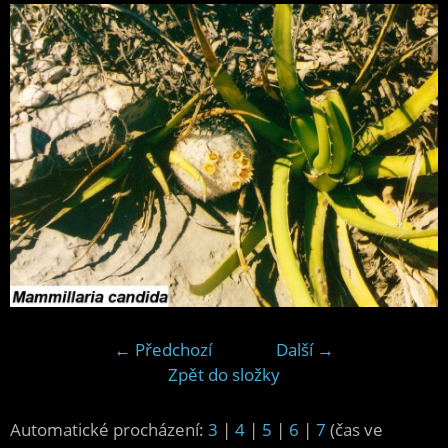
← Předchozí
Další →
Zpět do složky
Automatické procházení:
3
|
4
|
5
|
6
|
7
(čas ve