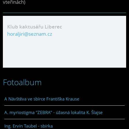
vteřinách)
Klub kaktusářu Liberec
horaljiri@seznam.cz
Fotoalbum
A Návštěva ve sbírce Františka Krause
A. myriostigma "ZEBRA" - úžasná lokalita K. Šlajse
Ing. Ervín Taübel - sbírka