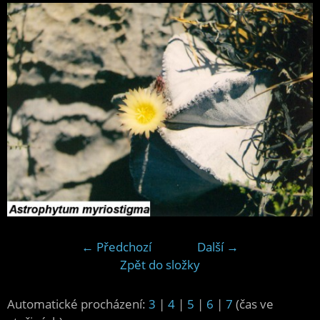
← Předchozí
Další →
Zpět do složky
Automatické procházení:
3
|
4
|
5
|
6
|
7
(čas ve