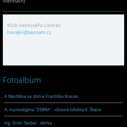
vteřinách)
Klub kaktusářu Liberec
horaljiri@seznam.cz
Fotoalbum
A Návštěva ve sbírce Františka Krause
A. myriostigma "ZEBRA" - úžasná lokalita K. Šlajse
Ing. Ervín Taübel - sbírka