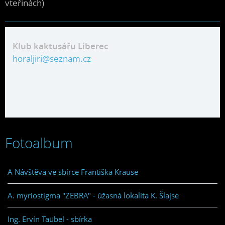
vteřinách)
Klub kaktusářu Liberec
horaljiri@seznam.cz
Fotoalbum
A Návštěva ve sbírce Františka Krause
A. myriostigma "ZEBRA" - úžasná lokalita K. Šlajse
Ing. Ervín Taübel - sbírka