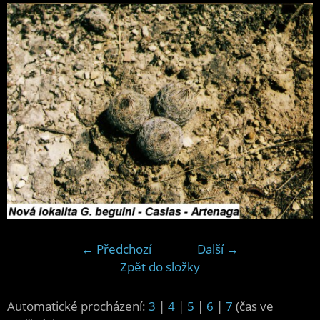
← Předchozí
Další →
Zpět do složky
Automatické procházení:
3
|
4
|
5
|
6
|
7
(čas ve