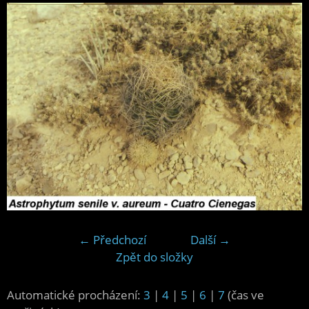
← Předchozí
Další →
Zpět do složky
Automatické procházení:
3
|
4
|
5
|
6
|
7
(čas ve