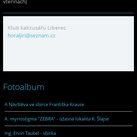
vteřinách)
Klub kaktusářu Liberec
horaljiri@seznam.cz
Fotoalbum
A Návštěva ve sbírce Františka Krause
A. myriostigma "ZEBRA" - úžasná lokalita K. Šlajse
Ing. Ervín Taübel - sbírka