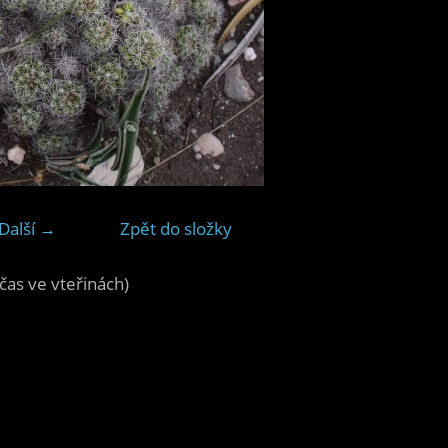
Další →
Zpět do složky
čas ve vteřinách)