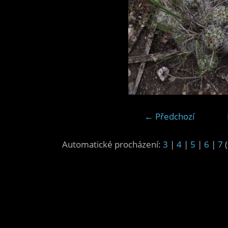
← Předchozí
Automatické procházení:
3
|
4
|
5
|
6
|
7
(