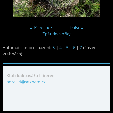
← Předchozí
Další →
Zpět do složky
Automatické procházení:
3
|
4
|
5
|
6
|
7
(čas ve
vteřinách)
Klub kaktusářu Liberec
horaljiri@seznam.cz