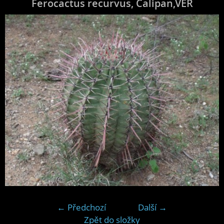
Ferocactus recurvus, Calipan,VER
← Předchozí
Další →
Zpět do složky