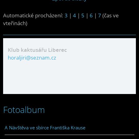
Automatické procházení:
3
|
4
|
5
|
6
|
7
(čas ve
vteřinách)
Klub kaktusářu Liberec
horaljiri@seznam.cz
Fotoalbum
A Návštěva ve sbírce Františka Krause