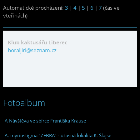
Automatické procházení:
3
|
4
|
5
|
6
|
7
(čas ve
vteřinách)
Klub kaktusářu Liberec
horaljiri@seznam.cz
Fotoalbum
A Návštěva ve sbírce Františka Krause
A. myriostigma "ZEBRA" - úžasná lokalita K. Šlajse