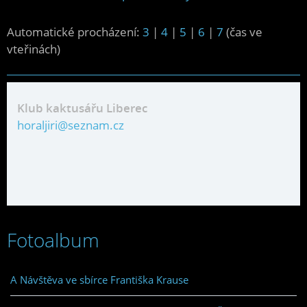
Automatické procházení:
3
|
4
|
5
|
6
|
7
(čas ve
vteřinách)
Klub kaktusářu Liberec
horaljiri@seznam.cz
Fotoalbum
A Návštěva ve sbírce Františka Krause