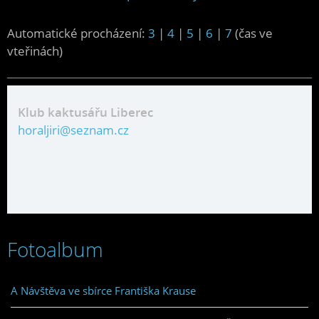
Automatické procházení:
3
|
4
|
5
|
6
|
7
(čas ve
vteřinách)
Klub kaktusářu Liberec
horaljiri@seznam.cz
Fotoalbum
A Návštěva ve sbírce Františka Krause